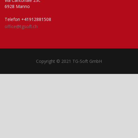
Via Cantonale 23c
6928 Manno
Telefon +41912881508
office@tgsoft.ch
Copyright © 2021 TG-Soft GmbH