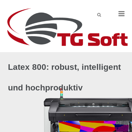
X
L
a
t
e
x
8
0
0
:
r
o
b
u
s
t
,
i
n
t
e
l
l
i
g
e
n
t
u
n
d
h
o
c
h
p
r
o
d
u
k
t
i
v